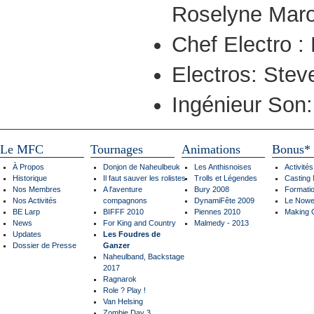
Roselyne Maro
Chef Electro : 
Electros: Stev
Ingénieur Son:
Le MFC
Tournages
Animations
Bonus*
À Propos
Donjon de Naheulbeuk
Les Anthisnoises
Activité
Historique
Il faut sauver les rolistes
Trolls et Légendes
Casting
Nos Membres
A l'aventure
Bury 2008
Formati
Nos Activités
compagnons
DynamiFête 2009
Le Nowe
BE Larp
BIFFF 2010
Piennes 2010
Making 
News
For King and Country
Malmedy - 2013
Updates
Les Foudres de
Dossier de Presse
Ganzer
Naheulband, Backstage
2017
Ragnarok
Role ? Play !
Van Helsing
Zombie Day 3